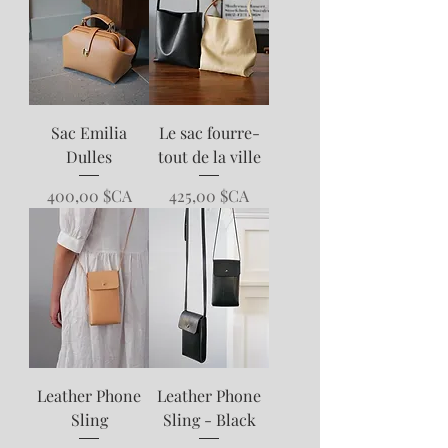
Sac Emilia
Le sac fourre-
Dulles
tout de la ville
Prix
Prix
400,00 $CA
425,00 $CA
Leather Phone
Leather Phone
Sling
Sling - Black