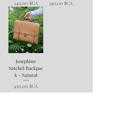
Prix
Prix
140,00 $CA
140,00 $CA
Josephine
Satchel/Backpac
k - Natural
Prix
450,00 $CA
Maison